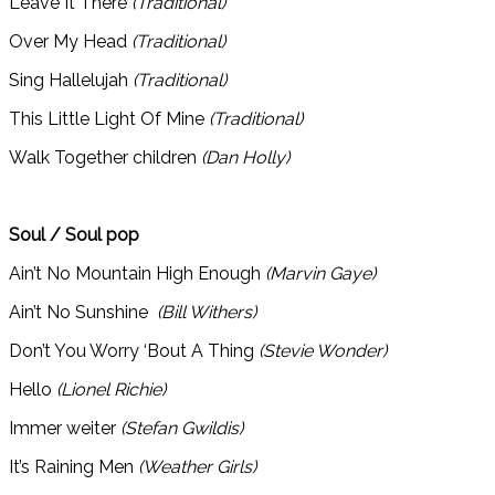
Leave It There
(Traditional)
Over My Head
(Traditional)
Sing Hallelujah
(Traditional)
This Little Light Of Mine
(Traditional)
Walk Together children
(Dan Holly)
Soul / Soul pop
Ain’t No Mountain High Enough
(Marvin Gaye)
Ain’t No Sunshine
(Bill Withers)
Don’t You Worry ‘Bout A Thing
(Stevie Wonder)
Hello
(Lionel Richie)
Immer weiter
(Stefan Gwildis)
It’s Raining Men
(Weather Girls)