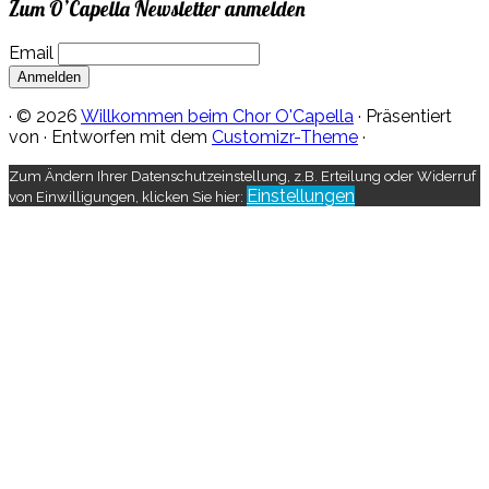
Zum O’Capella Newsletter anmelden
Email
·
© 2026
Willkommen beim Chor O'Capella
·
Präsentiert
von
·
Entworfen mit dem
Customizr-Theme
·
Zum Ändern Ihrer Datenschutzeinstellung, z.B. Erteilung oder Widerruf
Einstellungen
von Einwilligungen, klicken Sie hier: