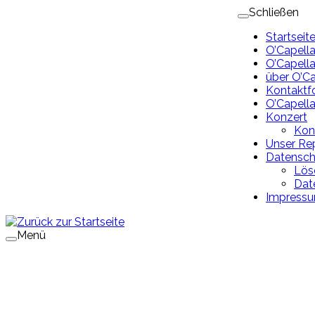
Zum
Schließen
Inhalt
Startseit
springen
O’Capell
O’Capell
über O’Ca
Kontaktf
O’Capella
Konzert
Konz
Unser Rep
Datensch
Lös
Dat
Impress
Menü