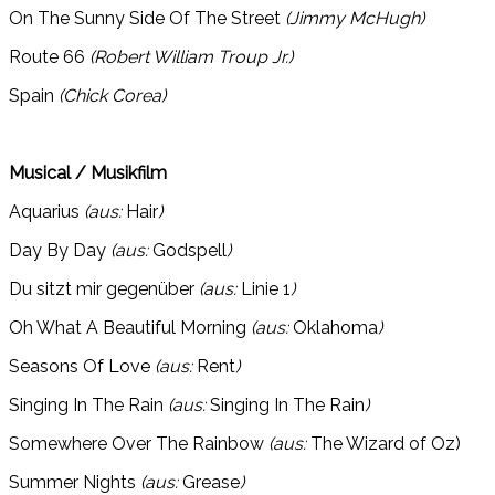
On The Sunny Side Of The Street
(Jimmy McHugh)
Route 66
(Robert William Troup Jr.)
Spain
(Chick Corea)
Musical / Musikfilm
Aquarius
(aus:
Hair
)
Day By Day
(aus:
Godspell
)
Du sitzt mir gegenüber
(aus:
Linie 1
)
Oh What A Beautiful Morning
(aus:
Oklahoma
)
Seasons Of Love
(aus:
Rent
)
Singing In The Rain
(aus:
Singing In The Rain
)
Somewhere Over The Rainbow
(aus:
The Wizard of Oz)
Summer Nights
(aus:
Grease
)