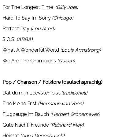
For The Longest Time
(Billy Joel)
Hard To Say I’m Sorry
(Chicago)
Perfect Day
(Lou Reed)
S.O.S.
(ABBA)
What A Wonderful World
(Louis Armstrong)
We Are The Champions
(Queen)
Pop / Chanson / Folklore (deutschsprachig)
Dat du mijn Leevsten bist
(traditionell)
Eine kleine Frist
(Hermann van Veen)
Flugzeuge im Bauch
(Herbert Grönemeyer)
Gute Nacht, Freunde
(Reinhard Mey)
Heimat
(Anna Depenbusch)