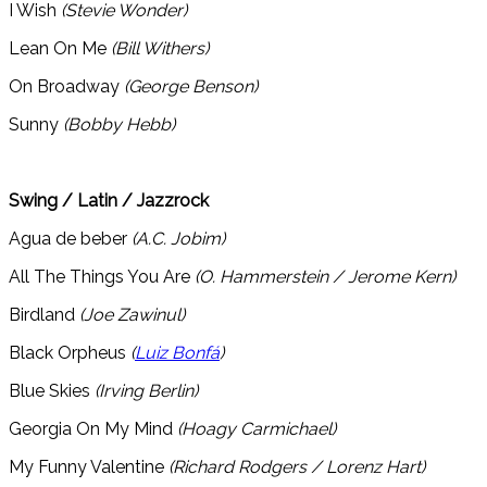
I Wish
(Stevie Wonder)
Lean On Me
(Bill Withers)
On Broadway
(George Benson)
Sunny
(Bobby Hebb)
Swing / Latin / Jazzrock
Agua de beber
(A.C. Jobim)
All The Things You Are
(O. Hammerstein / Jerome Kern)
Birdland
(Joe Zawinul)
Black Orpheus
(
Luiz Bonfá
)
Blue Skies
(Irving Berlin)
Georgia On My Mind
(Hoagy Carmichael)
My Funny Valentine
(Richard Rodgers / Lorenz Hart)