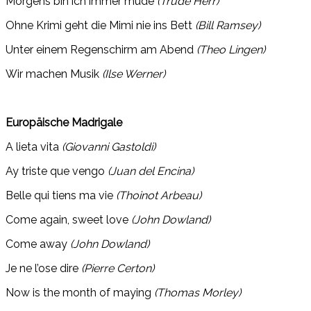
Morgens bin ich immer müde
(Trude Herr)
Ohne Krimi geht die Mimi nie ins Bett
(Bill Ramsey)
Unter einem Regenschirm am Abend
(Theo Lingen)
Wir machen Musik
(Ilse Werner)
Europäische Madrigale
A lieta vita
(Giovanni Gastoldi)
Ay triste que vengo
(Juan del Encina)
Belle qui tiens ma vie
(Thoinot Arbeau)
Come again, sweet love
(John Dowland)
Come away
(John Dowland)
Je ne l’ose dire
(Pierre Certon)
Now is the month of maying
(Thomas Morley)