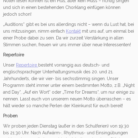
Noten lesen können ist ein Plus, aber kein Muss – richtig singen
und sich in einen bestehenden Chorklang einfügen können
jedoch schon!
„Auditions“ gibt es bei uns allerdings nicht – wenn du Lust hat, bei
uns mitzusingen, nimm einfach
Kontakt
mit uns auf, um einmal bei
einer Probe dabei zu sein. Da wir zurzeit Verstärkung in allen
Stimmen suchen, freuen wir uns immer über neue Interessenten!
Repertoire
Unser
Repertoire
besteht vorrangig aus deutsch- und
englischsprachiger Unterhaltungsmusik des 20. und 21.
Jahrhunderts, die wir vier- bis sechsstimmig singen. Unser
Programm steht immer unter einem bestimmten Motto, z.B. „Night
and Day“, „Auf ein Wort“ oder „Time for Dreams“, um nur einige zu
nennen. Lasst euch von unserem neuen Motto überraschen – es
hält wieder so manche Perlen der Kleinkunst für euch bereit!
Proben
Wir proben jeden Dienstag (außer in den Schulferien) von 19:30
bis 21:30 Uhr. Nach Aufwärm-, Rhythmus- und Einsingübungen