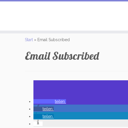
Zum
Inhalt
Start
»
Email Subscribed
springen
Email Subscribed
teilen
teilen
teilen